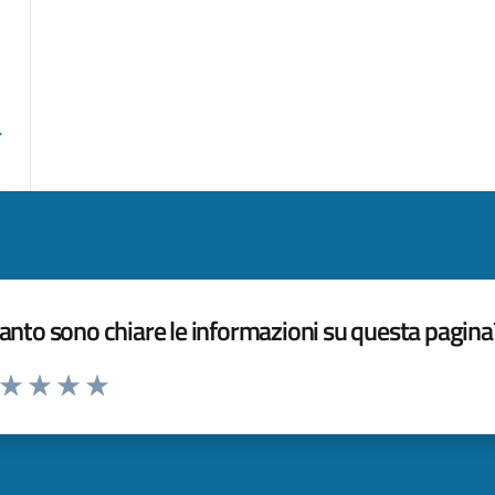
nto sono chiare le informazioni su questa pagina
a da 1 a 5 stelle la pagina
ta 1 stelle su 5
Valuta 2 stelle su 5
Valuta 3 stelle su 5
Valuta 4 stelle su 5
Valuta 5 stelle su 5