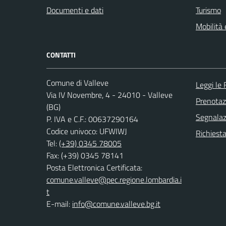
Documenti e dati
Turismo
Mobilità 
CONTATTI
Comune di Valleve
Leggi le
Via IV Novembre, 4 - 24010 - Valleve
Prenota
(BG)
Segnalazi
P. IVA e C.F.: 00637290164
Codice univoco: UFWIWJ
Richiesta
Tel:
(+39) 0345 78005
Fax: (+39) 0345 78141
Posta Elettronica Certificata:
comune.valleve@pec.regione.lombardia.i
t
E-mail:
info@comune.valleve.bg.it