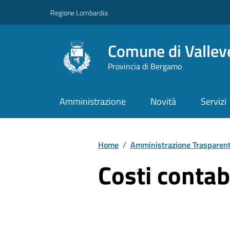
Vai ai contenuti
Vai al footer
Regione Lombardia
Comune di Vallev
Provincia di Bergamo
Amministrazione
Novità
Servizi
Home
/
Amministrazione Trasparen
Costi contabi