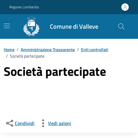
Vai ai contenuti
Vai al footer
Regione Lombardia
Comune di Valleve
Home
/
Amministrazione Trasparente
/
Enti controllati
/
Società partecipate
Società partecipate
Condividi
Vedi azioni