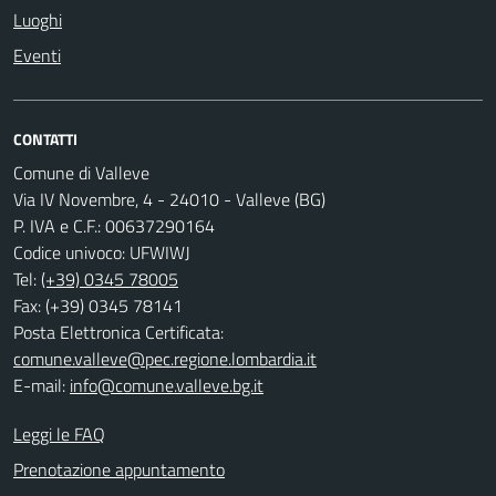
Luoghi
Eventi
CONTATTI
Comune di Valleve
Via IV Novembre, 4 - 24010 - Valleve (BG)
P. IVA e C.F.: 00637290164
Codice univoco: UFWIWJ
Tel:
(+39) 0345 78005
Fax: (+39) 0345 78141
Posta Elettronica Certificata:
comune.valleve@pec.regione.lombardia.it
E-mail:
info@comune.valleve.bg.it
Leggi le FAQ
Prenotazione appuntamento