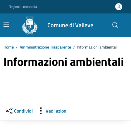
Vai ai contenuti
Vai al footer
Regione Lombardia
Comune di Valleve
Home
/
Amministrazione Trasparente
/
Informazioni ambientali
Informazioni ambientali
Condividi
Vedi azioni