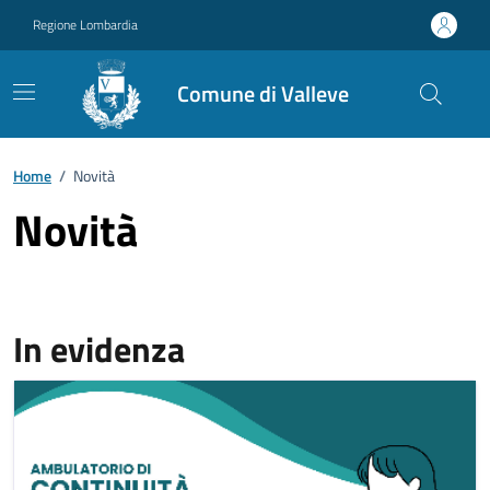
Vai ai contenuti
Vai al footer
Regione Lombardia
Comune di Valleve
Home
/
Novità
Novità
In evidenza