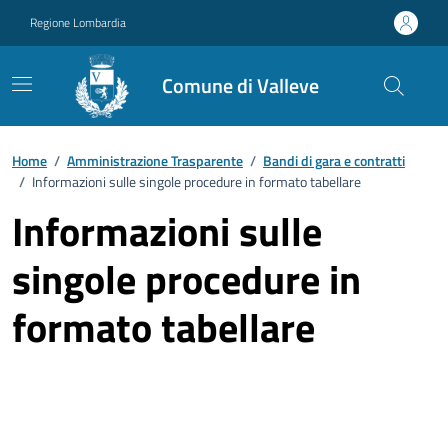
Vai ai contenuti
Vai al footer
Regione Lombardia
Comune di Valleve
Home
/
Amministrazione Trasparente
/
Bandi di gara e contratti
/
Informazioni sulle singole procedure in formato tabellare
Informazioni sulle
singole procedure in
formato tabellare