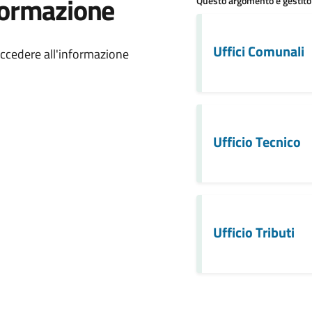
formazione
Questo argomento è gestito
 notizia
Uffici Comunali
ccedere all'informazione
Ufficio Tecnico
Ufficio Tributi