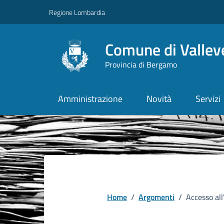
Vai ai contenuti
Vai al footer
Regione Lombardia
Comune di Vallev
Provincia di Bergamo
Amministrazione
Novità
Servizi
Home
/
Argomenti
/
Accesso al