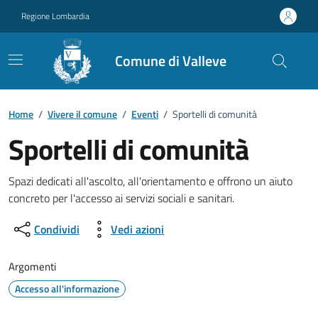
Vai ai contenuti
Vai al footer
Regione Lombardia
Comune di Valleve
Home
/
Vivere il comune
/
Eventi
/
Sportelli di comunità
Sportelli di comunità
Dettagli della notizia
Spazi dedicati all'ascolto, all'orientamento e offrono un aiuto
concreto per l'accesso ai servizi sociali e sanitari.
Condividi
Vedi azioni
Argomenti
Accesso all'informazione