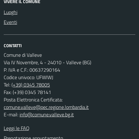
VIVERE IL COMUNE
Luoghi
Eventi
CONTATTI
Comune di Valleve
Via IV Novembre, 4 - 24010 - Valleve (BG)
P. IVA e C.F.: 00637290164
Codice univoco: UFWIWJ
Tel:
(+39) 0345 78005
Fax: (+39) 0345 78141
Posta Elettronica Certificata:
comune.valleve@pec.regione.lombardia.it
E-mail:
info@comune.valleve.bg.it
Leggi le FAQ
Prenotazione appuntamento