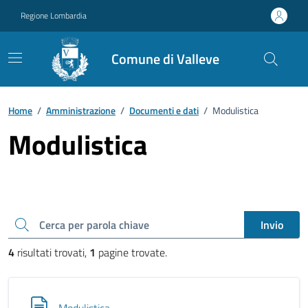
Vai ai contenuti
Vai al footer
Regione Lombardia
Comune di Valleve
Home
/
Amministrazione
/
Documenti e dati
/
Modulistica
Modulistica
Cerca una parola chiave
Invio
4
risultati trovati,
1
pagine trovate.