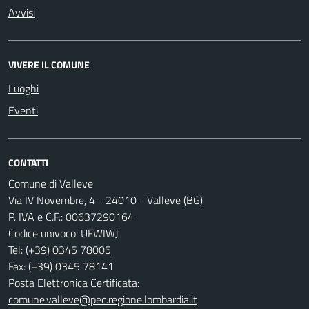
Avvisi
VIVERE IL COMUNE
Luoghi
Eventi
CONTATTI
Comune di Valleve
Via IV Novembre, 4 - 24010 - Valleve (BG)
P. IVA e C.F.: 00637290164
Codice univoco: UFWIWJ
Tel:
(+39) 0345 78005
Fax: (+39) 0345 78141
Posta Elettronica Certificata:
comune.valleve@pec.regione.lombardia.it