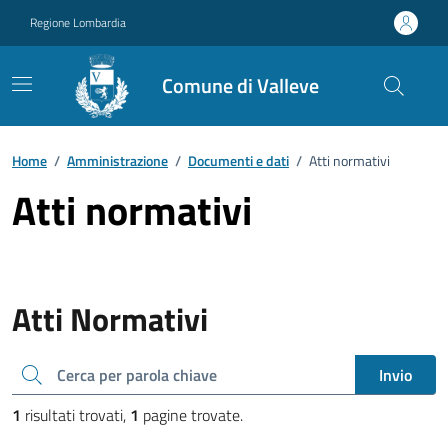
Vai ai contenuti
Vai al footer
Regione Lombardia
Comune di Valleve
Home
/
Amministrazione
/
Documenti e dati
/
Atti normativi
Atti normativi
Atti Normativi
Cerca una parola chiave
Invio
1
risultati trovati,
1
pagine trovate.