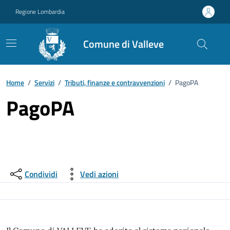
Vai ai contenuti
Vai al footer
Regione Lombardia
Comune di Valleve
Home
/
Servizi
/
Tributi, finanze e contravvenzioni
/
PagoPA
PagoPA
Condividi
Vedi azioni