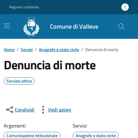
Vai ai contenuti
Vai al footer
Regione Lombardia
Comune di Valleve
Home
/
Servizi
/
Anagrafe e stato civile
/
Denuncia di morte
Denuncia di morte
Servizio attivo
Condividi
Vedi azioni
Argomenti
Servizi
Comunicazione istituzionale
Anagrafe e stato civile