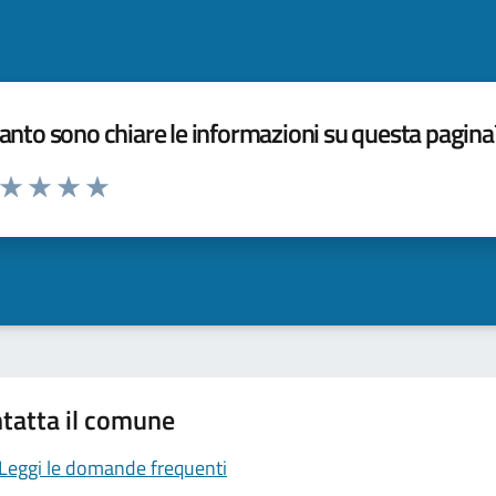
nto sono chiare le informazioni su questa pagina
a da 1 a 5 stelle la pagina
ta 1 stelle su 5
Valuta 2 stelle su 5
Valuta 3 stelle su 5
Valuta 4 stelle su 5
Valuta 5 stelle su 5
tatta il comune
Leggi le domande frequenti