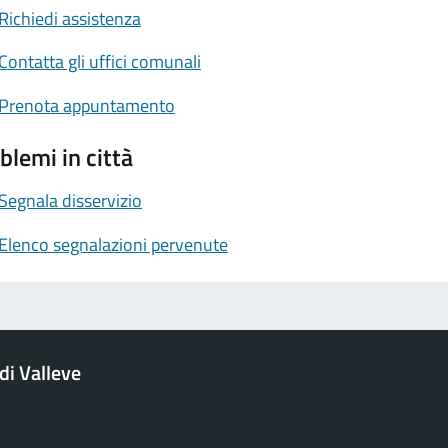
Richiedi assistenza
Contatta gli uffici comunali
Prenota appuntamento
blemi in città
Segnala disservizio
Elenco segnalazioni pervenute
i Valleve