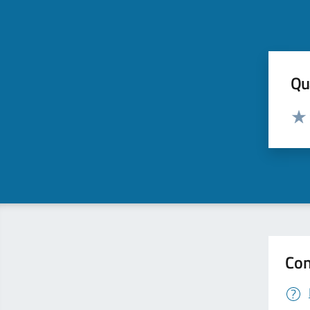
Qua
Valut
Valu
Con