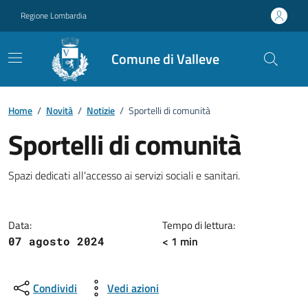
Vai ai contenuti
Vai al footer
Regione Lombardia
Comune di Valleve
Home
/
Novità
/
Notizie
/
Sportelli di comunità
Sportelli di comunità
Dettagli della notizia
Spazi dedicati all'accesso ai servizi sociali e sanitari.
Data:
Tempo di lettura:
< 1 min
07 agosto 2024
Condividi
Vedi azioni