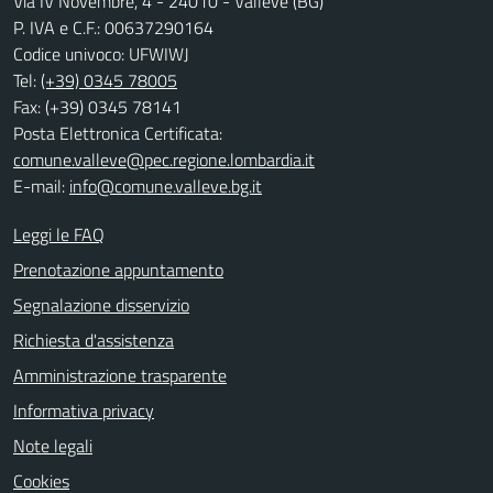
Via IV Novembre, 4 - 24010 - Valleve (BG)
P. IVA e C.F.: 00637290164
Codice univoco: UFWIWJ
Tel:
(+39) 0345 78005
Fax: (+39) 0345 78141
Posta Elettronica Certificata:
comune.valleve@pec.regione.lombardia.it
E-mail:
info@comune.valleve.bg.it
Leggi le FAQ
Prenotazione appuntamento
Segnalazione disservizio
Richiesta d'assistenza
Amministrazione trasparente
Informativa privacy
Note legali
Cookies