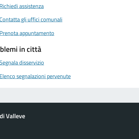
Richiedi assistenza
Contatta gli uffici comunali
Prenota appuntamento
blemi in città
Segnala disservizio
Elenco segnalazioni pervenute
i Valleve