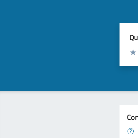
Qua
Valut
Valu
Con