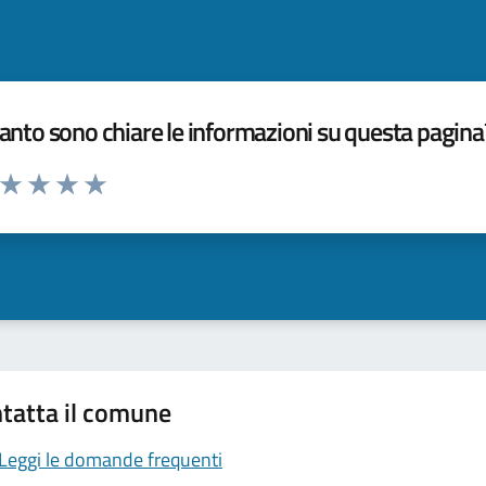
nto sono chiare le informazioni su questa pagina
a da 1 a 5 stelle la pagina
ta 1 stelle su 5
Valuta 2 stelle su 5
Valuta 3 stelle su 5
Valuta 4 stelle su 5
Valuta 5 stelle su 5
tatta il comune
Leggi le domande frequenti