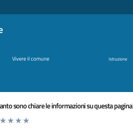
e
Vivere il comune
Istruzione
nto sono chiare le informazioni su questa pagina
a da 1 a 5 stelle la pagina
ta 1 stelle su 5
Valuta 2 stelle su 5
Valuta 3 stelle su 5
Valuta 4 stelle su 5
Valuta 5 stelle su 5