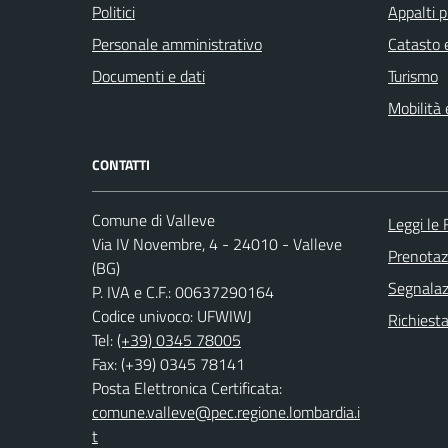
Politici
Appalti p
Personale amministrativo
Catasto e
Documenti e dati
Turismo
Mobilità 
CONTATTI
Comune di Valleve
Leggi le
Via IV Novembre, 4 - 24010 - Valleve
Prenota
(BG)
Segnalazi
P. IVA e C.F.: 00637290164
Codice univoco: UFWIWJ
Richiesta
Tel:
(+39) 0345 78005
Fax: (+39) 0345 78141
Posta Elettronica Certificata:
comune.valleve@pec.regione.lombardia.i
t