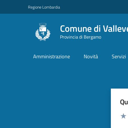
Vai ai contenuti
Vai al footer
Regione Lombardia
Comune di Vallev
Provincia di Bergamo
Amministrazione
Novità
Servizi
Qua
Valut
Valu