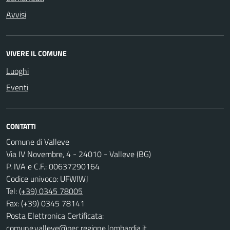
Avvisi
VIVERE IL COMUNE
Luoghi
Eventi
CONTATTI
Comune di Valleve
Via IV Novembre, 4 - 24010 - Valleve (BG)
P. IVA e C.F.: 00637290164
Codice univoco: UFWIWJ
Tel:
(+39) 0345 78005
Fax: (+39) 0345 78141
Posta Elettronica Certificata:
comune.valleve@pec.regione.lombardia.it