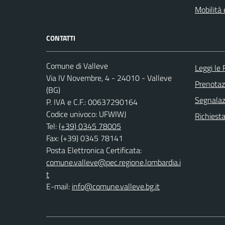
Mobilità 
CONTATTI
Comune di Valleve
Leggi le
Via IV Novembre, 4 - 24010 - Valleve
Prenota
(BG)
Segnalazi
P. IVA e C.F.: 00637290164
Codice univoco: UFWIWJ
Richiesta
Tel:
(+39) 0345 78005
Fax: (+39) 0345 78141
Posta Elettronica Certificata:
comune.valleve@pec.regione.lombardia.i
t
E-mail:
info@comune.valleve.bg.it