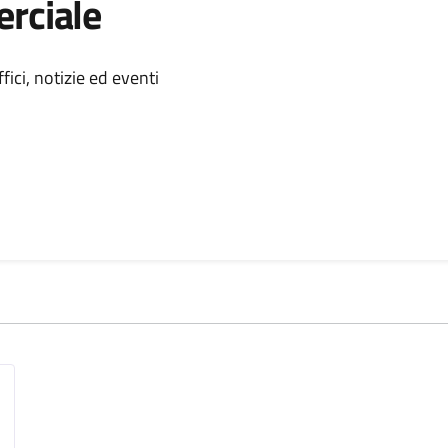
erciale
 notizia
ici, notizie ed eventi