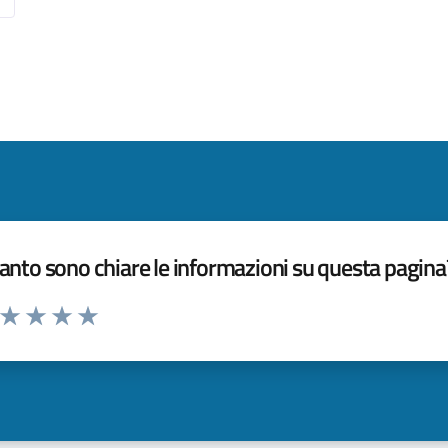
nto sono chiare le informazioni su questa pagina
a da 1 a 5 stelle la pagina
ta 1 stelle su 5
Valuta 2 stelle su 5
Valuta 3 stelle su 5
Valuta 4 stelle su 5
Valuta 5 stelle su 5