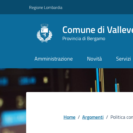
Vai ai contenuti
Vai al footer
Regione Lombardia
Comune di Vallev
Provincia di Bergamo
Amministrazione
Novità
Servizi
Home
/
Argomenti
/
Politica c