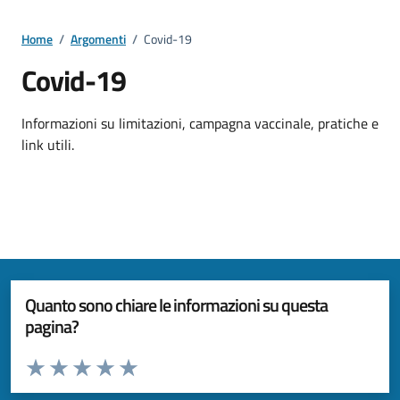
Home
/
Argomenti
/
Covid-19
Covid-19
Dettagli della notizia
Informazioni su limitazioni, campagna vaccinale, pratiche e
link utili.
Quanto sono chiare le informazioni su questa
pagina?
Valuta da 1 a 5 stelle la pagina
Valuta 1 stelle su 5
Valuta 2 stelle su 5
Valuta 3 stelle su 5
Valuta 4 stelle su 5
Valuta 5 stelle su 5