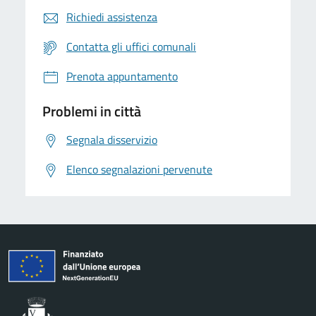
Richiedi assistenza
Contatta gli uffici comunali
Prenota appuntamento
Problemi in città
Segnala disservizio
Elenco segnalazioni pervenute