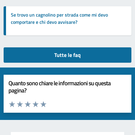
Se trovo un cagnolino per strada come mi devo
comportare e chi devo avvisare?
Tutte le faq
Quanto sono chiare le informazioni su questa
pagina?
Valuta da 1 a 5 stelle la pagina
Valuta 1 stelle su 5
Valuta 2 stelle su 5
Valuta 3 stelle su 5
Valuta 4 stelle su 5
Valuta 5 stelle su 5