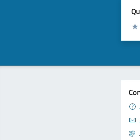
Qua
Valut
Valu
Con