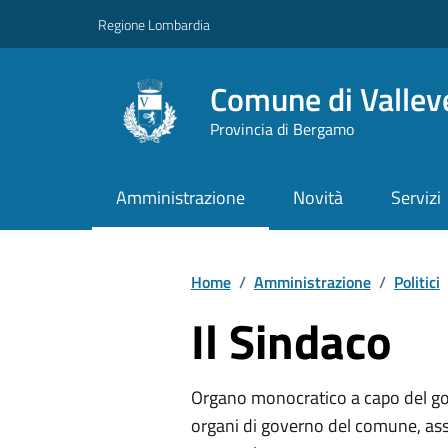
Vai ai contenuti
Vai al footer
Regione Lombardia
Comune di Vallev
Provincia di Bergamo
Amministrazione
Novità
Servizi
Home
/
Amministrazione
/
Politici
Il Sindaco
Organo monocratico a capo del go
organi di governo del comune, ass