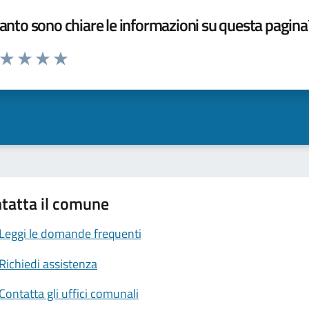
nto sono chiare le informazioni su questa pagina
a da 1 a 5 stelle la pagina
ta 1 stelle su 5
Valuta 2 stelle su 5
Valuta 3 stelle su 5
Valuta 4 stelle su 5
Valuta 5 stelle su 5
tatta il comune
Leggi le domande frequenti
Richiedi assistenza
Contatta gli uffici comunali