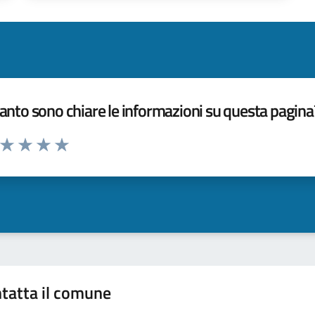
nto sono chiare le informazioni su questa pagina
a da 1 a 5 stelle la pagina
ta 1 stelle su 5
Valuta 2 stelle su 5
Valuta 3 stelle su 5
Valuta 4 stelle su 5
Valuta 5 stelle su 5
tatta il comune