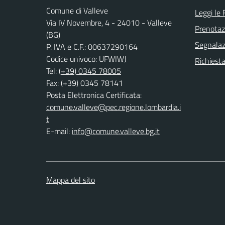
Comune di Valleve
Leggi le
Via IV Novembre, 4 - 24010 - Valleve
Prenota
(BG)
Segnalazi
P. IVA e C.F.: 00637290164
Codice univoco: UFWIWJ
Richiesta
Tel:
(+39) 0345 78005
Fax: (+39) 0345 78141
Posta Elettronica Certificata:
comune.valleve@pec.regione.lombardia.i
t
E-mail:
info@comune.valleve.bg.it
Mappa del sito