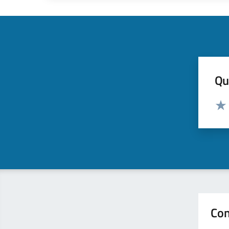
Qua
Valut
Valu
Con