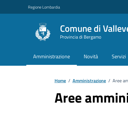
Vai ai contenuti
Vai al footer
Regione Lombardia
Comune di Vallev
Provincia di Bergamo
Amministrazione
Novità
Servizi
Home
/
Amministrazione
/
Aree am
Aree ammini